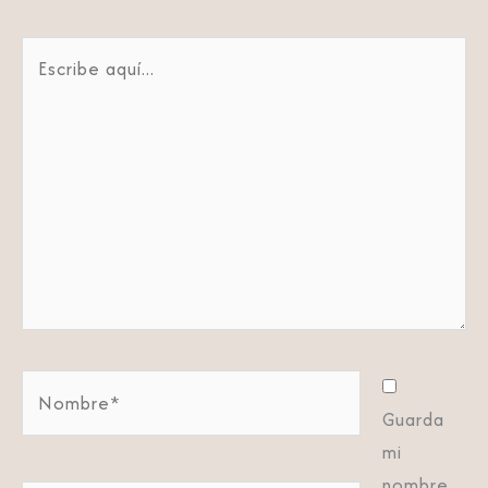
Escribe
aquí...
Nombre*
Guarda
mi
nombre,