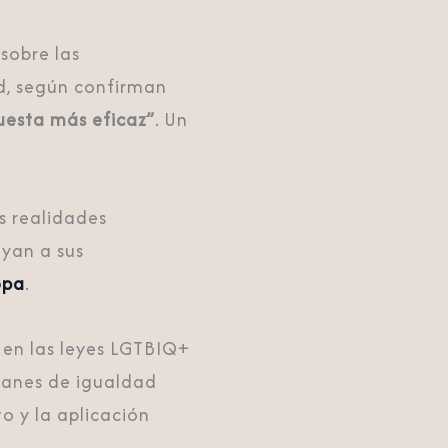
sobre las
d, según confirman
puesta más eficaz”
. Un
s realidades
oyan a sus
opa
.
 en las leyes LGTBIQ+
lanes de igualdad
o y la aplicación