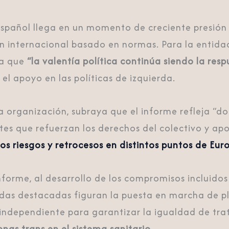
español llega en un momento de creciente presión 
n internacional basado en normas. Para la entida
ra que
“la valentía política continúa siendo la res
el apoyo en las políticas de izquierda.
a organización, subraya que el informe refleja “do
ntes que refuerzan los derechos del colectivo y ap
s riesgos y retrocesos en distintos puntos de Eur
nforme, al desarrollo de los compromisos incluidos
das destacadas figuran la puesta en marcha de p
 independiente para garantizar la igualdad de trat
nas trans en el sistema sanitario
.