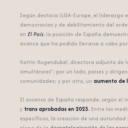
Según destaca ILGA-Europe, el liderazgo 
democracias y de debilitamiento del orde
en
El País
, la posición de España demuest
avance que ha podido llevarse a cabo por 
Katrin Hugendubel, directora adjunta de l
simultáneas”: por un lado, países y dirige
comunidades; y por otro, un
aumento de lo
El ascenso de España responde, según el i
y
trans aprobadas en 2023
.
Entre las medi
específicos, la creación de una autoridad
plena de la
despatologización de las perso