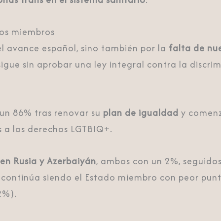
dos miembros
el avance español, sino también por la
falta de nu
 sigue sin aprobar una ley integral contra la discr
 un 86% tras renovar su
plan de igualdad
y comenz
 a los derechos LGTBIQ+.
en Rusia y Azerbaiyán
, ambos con un 2%, seguidos
 continúa siendo el Estado miembro con peor punt
2%).