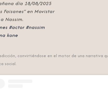
añana día 18/08/2025
os Faisanes” en Movistar
 a Nassim.
anes
#actor
#nassim
ima kone
isdicción, convirtiéndose en el motor de una narrativa 
ca social.