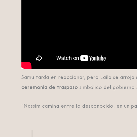
Samu tarda en reaccionar, pero Laila se arroja 
ceremonia de traspaso
simbólico del gobierno 
“Nassim camina entre lo desconocido, en un paí