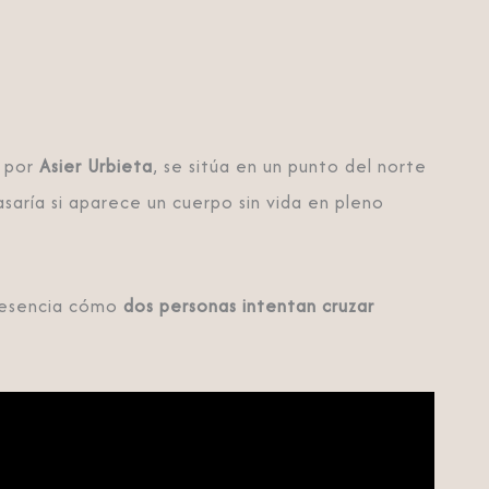
 por
Asier Urbieta
, se sitúa en un punto del norte
saría si aparece un cuerpo sin vida en pleno
resencia cómo
dos personas intentan cruzar