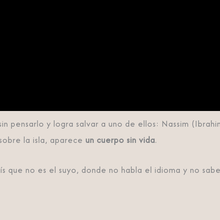
sin pensarlo y logra salvar a uno de ellos: Nassim (Ibrah
sobre la isla, aparece
un cuerpo sin vida
.
s que no es el suyo, donde no habla el idioma y no sabe 