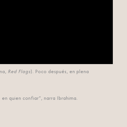
ima,
Red Flags
). Poco después, en plena
en quien confiar”, narra Ibrahima.