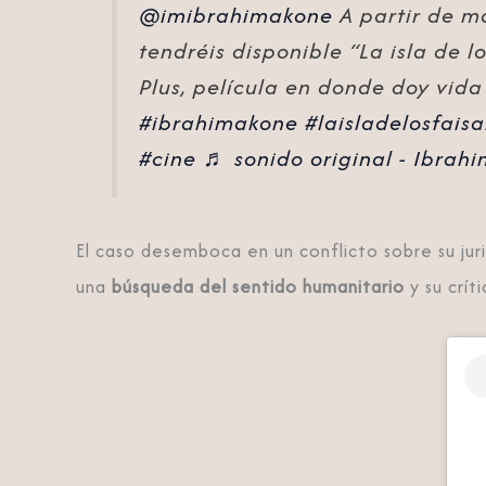
@imibrahimakone
A partir de m
tendréis disponible “La isla de l
Plus, película en donde doy vida
#ibrahimakone
#laisladelosfais
#cine
♬ sonido original - Ibrah
El caso desemboca en un conflicto sobre su jur
una
búsqueda del sentido humanitario
y su críti