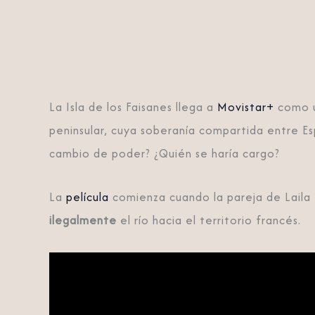
La Isla de los Faisanes llega a
Movistar+
como 
peninsular, cuya soberanía compartida entre Es
cambio de poder? ¿Quién se haría cargo?
La
película
comienza cuando la pareja de Laila 
ilegalmente
el río hacia el territorio francés.