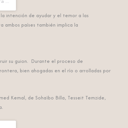
Una publicación compartida de 𝗕𝗧𝗘𝗔𝗠 𝗣𝗶𝗰𝘁𝘂𝗿𝗲𝘀 | 𝗣𝗿𝗼𝗱𝘂𝗰𝘁𝗼𝗿𝗮 𝘆 𝗱𝗶𝘀𝘁𝗿𝗶𝗯𝘂𝗶𝗱𝗼𝗿𝗮 𝗱𝗲 𝗰𝗶𝗻𝗲 (@bteampictures)
la intención de ayudar y el temor a las
ta ambos países también implica la
ruir su guion.
Durante el proceso de
ontera, bien ahogadas en el río o arrolladas por
med Kemal, de Sohaïbo Billa, Tesseit Temzide,
a.