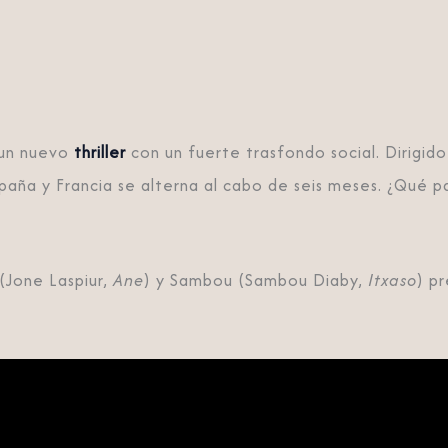
un nuevo
thriller
con un fuerte trasfondo social. Dirigido
paña y Francia se alterna al cabo de seis meses. ¿Qué pa
(Jone Laspiur,
Ane
) y Sambou (Sambou Diaby,
Itxaso
) p