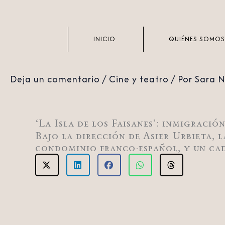
Ir
al
contenido
INICIO
QUIÉNES SOMOS
Deja un comentario
/
Cine y teatro
/ Por
Sara 
‘La Isla de los Faisanes’: inmigració
Bajo la dirección de Asier Urbieta, 
condominio franco-español, y un cad