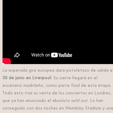
La esperada gira europea dará pistoletazo de salida e
30 de junio en Liverpool
. Su cierre llegará en el
escenario madrileño, como parte final de esta etapa.
Todo esto tras su venta de los conciertos en Londres,
que ya han anunciado el absoluto
sold out
. Lo han
conseguido con dos noches en Wembley Stadium y un