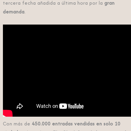
tercera fecha añadida a última hora por la
gran
demanda
.
Con más de
450.000 entradas vendidas en solo 10