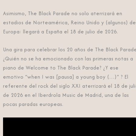
Asimismo, The Black Parade no solo aterrizará en
estadios de Norteamérica, Reino Unido y (algunos) de
Europa: llegará a España el 18 de julio de 2026.
Una gira para celebrar los 20 años de The Black Parad
¿Quién no se ha emocionado con las primeras notas a
piano de Welcome to The Black Parade? ¿Y ese
emotivo “when I was [pausa] a young boy (…)” ? El
referente del rock del siglo XXI aterrizará el 18 de jul
de 2026 en el Iberdrola Music de Madrid, una de las
pocas paradas europeas.