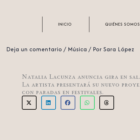
Ir
al
contenido
INICIO
QUIÉNES SOMOS
Deja un comentario
/
Música
/ Por
Sara López
Natalia Lacunza anuncia gira en sal
La artista presentará su nuevo proye
con paradas en festivales.