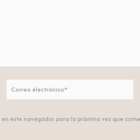
Correo
electrónico*
 en este navegador para la próxima vez que come