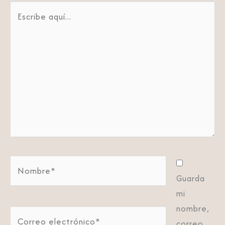
Escribe
aquí...
Nombre*
Guarda
mi
nombre,
Correo
correo