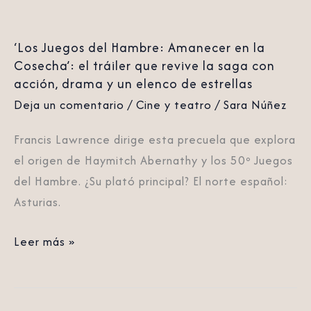
tráiler
que
‘Los Juegos del Hambre: Amanecer en la
revive
Cosecha’: el tráiler que revive la saga con
la
acción, drama y un elenco de estrellas
saga
Deja un comentario
/
Cine y teatro
/
Sara Núñez
con
acción,
Francis Lawrence dirige esta precuela que explora
drama
el origen de Haymitch Abernathy y los 50º Juegos
y
del Hambre. ¿Su plató principal? El norte español:
un
Asturias.
elenco
de
Leer más »
estrellas