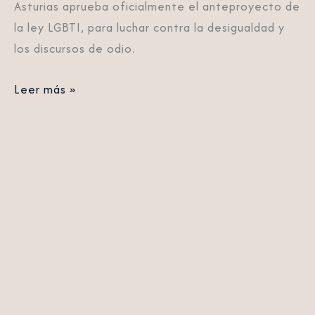
Asturias aprueba oficialmente el anteproyecto de
la ley LGBTI, para luchar contra la desigualdad y
los discursos de odio.
Leer más »
Asturias
da
el
primer
paso
para
aprobar