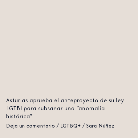
Asturias
aprueba
el
anteproyecto
de
su
ley
LGTBI
para
subsanar
Asturias aprueba el anteproyecto de su ley
una
LGTBI para subsanar una “anomalía
“anomalía
histórica”
histórica”
Deja un comentario
/
LGTBQ+
/
Sara Núñez