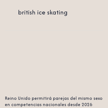
british ice skating
Reino
Unido
permitirá
parejas
del
mismo
sexo
en
Reino Unido permitirá parejas del mismo sexo
competencias
en competencias nacionales desde 2026