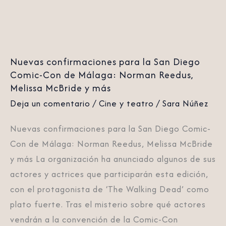
Comic-
Con
de
Málaga:
Nuevas confirmaciones para la San Diego
Norman
Comic-Con de Málaga: Norman Reedus,
Reedus,
Melissa McBride y más
Melissa
Deja un comentario
/
Cine y teatro
/
Sara Núñez
McBride
Nuevas confirmaciones para la San Diego Comic-
y
Con de Málaga: Norman Reedus, Melissa McBride
más
y más La organización ha anunciado algunos de sus
actores y actrices que participarán esta edición,
con el protagonista de ‘The Walking Dead’ como
plato fuerte. Tras el misterio sobre qué actores
vendrán a la convención de la Comic-Con