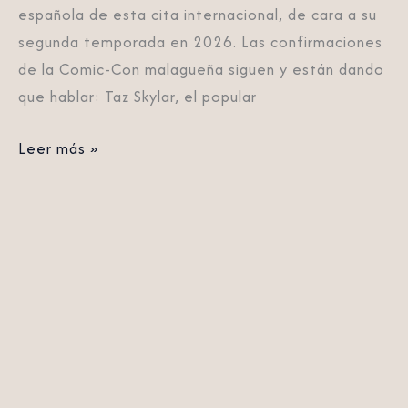
española de esta cita internacional, de cara a su
Con
segunda temporada en 2026. Las confirmaciones
de
de la Comic-Con malagueña siguen y están dando
Málaga
que hablar: Taz Skylar, el popular
Leer más »
Nuevas
confirmaciones
para
la
San
Diego