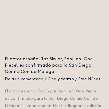
actor
español
Taz
Skylar,
Sanji
en
‘One
Piece’,
El actor español Taz Skylar, Sanji en ‘One
es
Piece’, es confirmado para la San Diego
confirmado
Comic-Con de Málaga
para
Deja un comentario
/
Cine y teatro
/
Sara Núñez
la
El actor español Taz Skylar, Sanji en ‘One Piece’,
San
es confirmado para la San Diego Comic-Con de
Diego
Málaga El live action de Netflix llega a la edición
Comic-