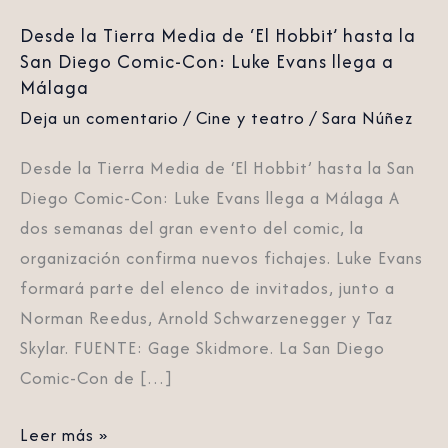
San
Desde la Tierra Media de ‘El Hobbit’ hasta la
Diego
San Diego Comic-Con: Luke Evans llega a
Comic-
Málaga
Con:
Deja un comentario
/
Cine y teatro
/
Sara Núñez
Luke
Evans
Desde la Tierra Media de ‘El Hobbit’ hasta la San
llega
Diego Comic-Con: Luke Evans llega a Málaga A
a
dos semanas del gran evento del comic, la
Málaga
organización confirma nuevos fichajes. Luke Evans
formará parte del elenco de invitados, junto a
Norman Reedus, Arnold Schwarzenegger y Taz
Skylar. FUENTE: Gage Skidmore. La San Diego
Comic-Con de […]
Leer más »