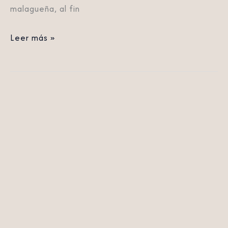
malagueña, al fin
Leer más »
Qué
se
sabe
de
la
primera
San
Diego
Comic-