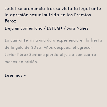
agresión
Jedet se pronuncia tras su victoria legal ante
sexual
la agresión sexual sufrida en los Premios
sufrida
Feroz
en
Deja un comentario
/
LGTBQ+
/
Sara Núñez
los
Premios
La cantante vivía una dura experiencia en la fiesta
Feroz
de la gala de 2023. Años después, el agresor
Javier Pérez Santana pierde el juicio con cuatro
meses de prisión.
Leer más »