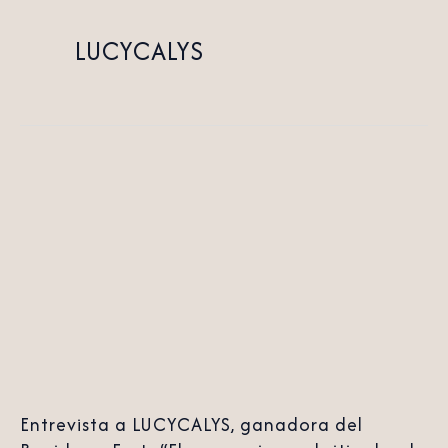
LUCYCALYS
Entrevista
a
LUCYCALYS,
ganadora
del
Benidorm
Fest:
“El
Entrevista a LUCYCALYS, ganadora del
escenario