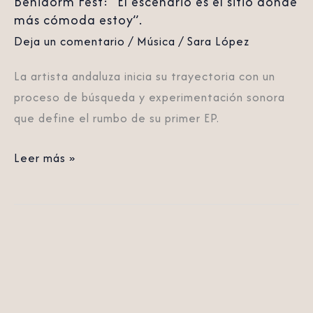
Benidorm Fest: “El escenario es el sitio donde
es
más cómoda estoy”.
el
Deja un comentario
/
Música
/
Sara López
sitio
donde
La artista andaluza inicia su trayectoria con un
más
proceso de búsqueda y experimentación sonora
cómoda
que define el rumbo de su primer EP.
estoy”.
Leer más »
Tony
Grox
&
LUCYCALYS