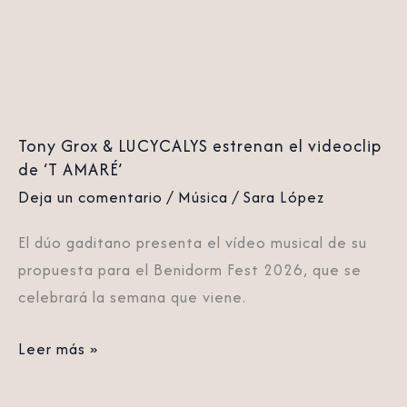
estrenan
el
videoclip
de
‘T
Tony Grox & LUCYCALYS estrenan el videoclip
AMARÉ’
de ‘T AMARÉ’
Deja un comentario
/
Música
/
Sara López
El dúo gaditano presenta el vídeo musical de su
propuesta para el Benidorm Fest 2026, que se
celebrará la semana que viene.
Leer más »