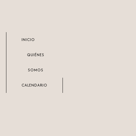
Ir
Buscar
al
por:
contenido
INICIO
QUIÉNES
SOMOS
CALENDARIO