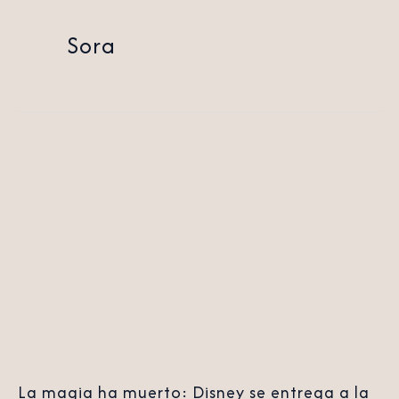
Sora
La
magia
ha
muerto:
Disney
se
entrega
a
la
La magia ha muerto: Disney se entrega a la