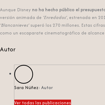
Aunque Disney
no ha hecho público el presupuest
versión animada de
‘Enredados’
, estrenada en 20
‘Blancanieves’
superó los 270 millones. Estas cifra
como un escaparate cinematográfico de alcance 
Autor
Sara Núñez
: Autor
Ver todas las publicaciones