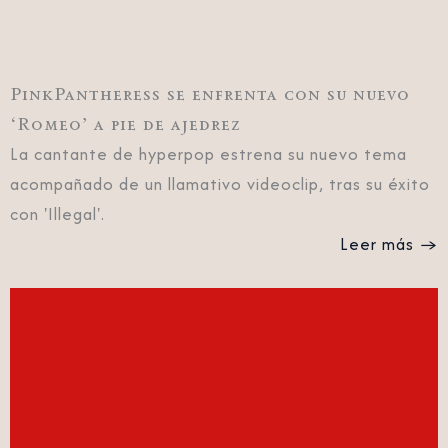
PinkPantheress se enfrenta con su nuevo
‘Romeo’ a pie de ajedrez
La cantante de hyperpop estrena su nuevo tema
acompañado de un llamativo videoclip, tras su éxito
con 'Illegal'.
Leer más →