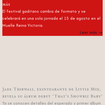
más
El festival gaditano cambia de formato y se
celebrará en una sola jornada el 15 de agosto en el
Muelle Reina Victoria.
Leer más →
Jade Thirwall, exintegrante de Little Mix,
revela su álbum debut ‘That's Showbiz Baby’
Ya se conocen detalles del esperado y primer álbum