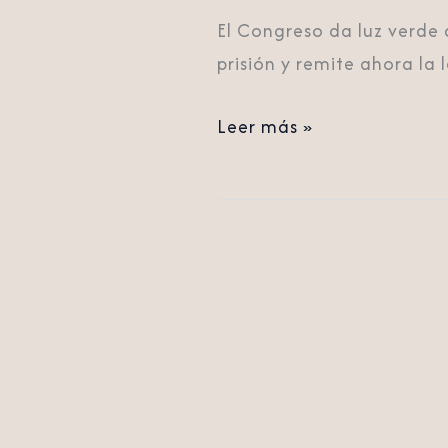
El Congreso da luz verde
prisión y remite ahora la 
Leer más »
El
presidente
de
Portugal
veta
la