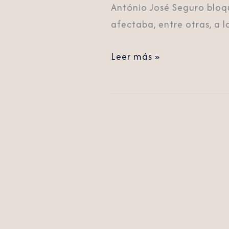
António José Seguro bloq
afectaba, entre otras, a 
Leer más »
Ghana
aprueba
una
ley
anti
LGTB
con