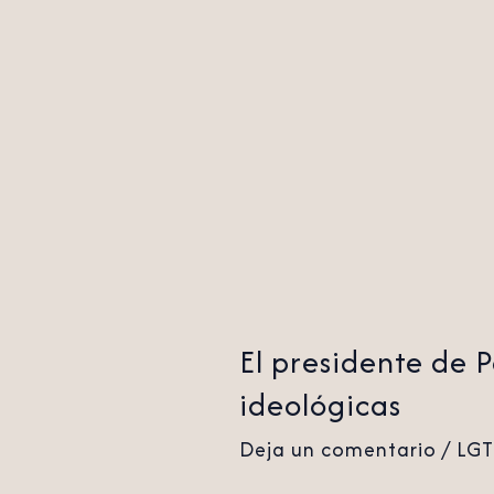
ley
que
restringía
el
uso
de
banderas
ideológicas
El presidente de P
ideológicas
Deja un comentario
/
LG