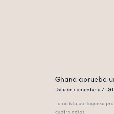
penas
de
prisión
Ghana aprueba una
Deja un comentario
/
LG
La artista portuguesa pro
cuatro actos.