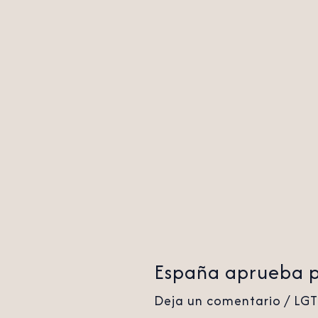
terapias
de
conversión
España aprueba pe
Deja un comentario
/
LG