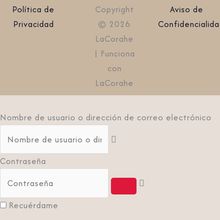
Política de
Copyright
Aviso de
Privacidad
© 2026
Confidencialid
LaCorahe
| Funciona
con
LaCorahe
Nombre de usuario o dirección de correo electrónico
Contraseña
Recuérdame