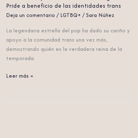
beneficio
Pride a beneficio de las identidades trans
de
Deja un comentario
/
LGTBQ+
/
Sara Núñez
las
identidades
La legendaria estrella del pop ha dado su cariño y
trans
apoyo a la comunidad trans una vez más,
demostrando quién es la verdadera reina de la
temporada.
Leer más »
Estos
son
los