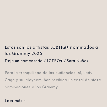
artistas
LGBTIQ+
nominados
a
los
Grammy
2026
Estos son los artistas LGBTIQ+ nominados a
los Grammy 2026
Deja un comentario
/
LGTBQ+
/
Sara Núñez
Para la tranquilidad de las audiencias: sí, Lady
Gaga y su ‘Mayhem’ han recibido un total de siete
nominaciones a los Grammy.
Leer más »