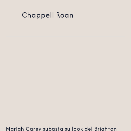
Chappell Roan
Mariah
Carey
subasta
su
look
del
Brighton
Pride
a
Mariah Carey subasta su look del Brighton