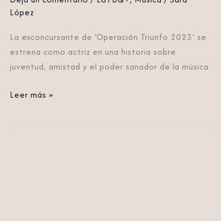
López
La exconcursante de ‘Operación Triunfo 2023’ se
estrena como actriz en una historia sobre
juventud, amistad y el poder sanador de la música.
Leer más »
Solidaridad
desde
la
música
hacia