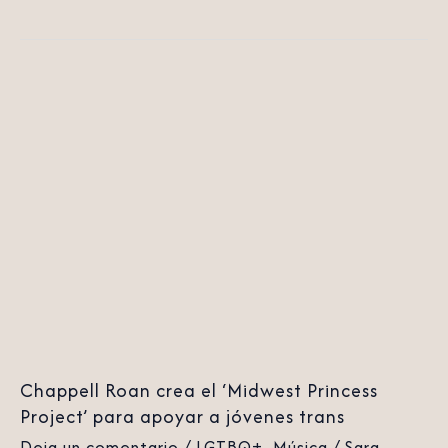
Chappell
Roan
crea
el
‘Midwest
Princess
Project’
para
apoyar
a
Chappell Roan crea el ‘Midwest Princess
jóvenes
Project’ para apoyar a jóvenes trans
trans
Deja un comentario
/
LGTBQ+
,
Música
/
Sara