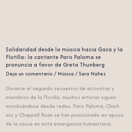
Gaza
y
la
Flotilla:
la
Solidaridad desde la música hacia Gaza y la
cantante
Flotilla: la cantante Paris Paloma se
Paris
pronuncia a favor de Greta Thunberg
Paloma
Deja un comentario
/
Música
/
Sara Núñez
se
pronuncia
Durante el segundo secuestro de activistas y
a
miembros de la Flotilla, muchos artistas siguen
favor
movilizándose desde redes. Paris Paloma, Charli
de
xcx y Chappell Roan se han posicionado en apoyo
Greta
de la causa en esta emergencia humanitaria.
Thunberg