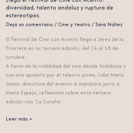
talento
diversidad, talento andaluz y ruptura de
andaluz
estereotipos
y
Deja un comentario
/
Cine y teatro
/
Sara Núñez
ruptura
de
El Festival de Cine con Acento llega a Jerez de la
estereotipos
Frontera en su tercera edición, del 14 al 18 de
octubre.
A favor de la visibilidad del cine desde Andalucía y
con una apuesta por el talento joven, Lidia María
Jaime, directora del evento e impulsora junto a
María Espejo, reflexiona sobre esta tercera
edición con ‘La Corahe’.
Leer más »