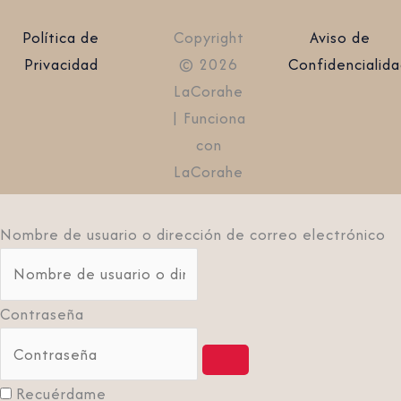
Política de
Copyright
Aviso de
Privacidad
© 2026
Confidencialid
LaCorahe
| Funciona
con
LaCorahe
Nombre de usuario o dirección de correo electrónico
Contraseña
Recuérdame