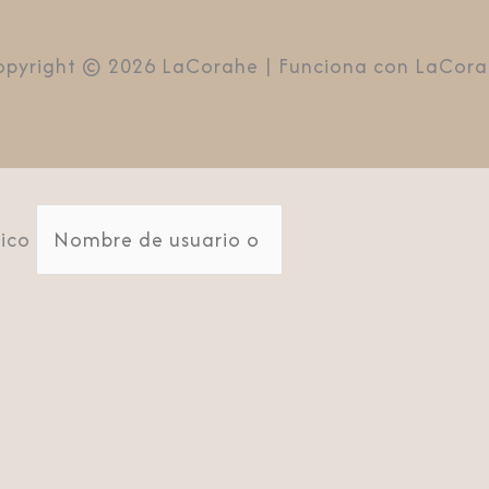
pyright © 2026 LaCorahe | Funciona con LaCor
ico