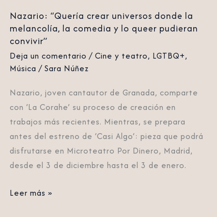
y
Nazario: “Quería crear universos donde la
lo
melancolía, la comedia y lo queer pudieran
queer
convivir”
pudieran
Deja un comentario
/
Cine y teatro
,
LGTBQ+
,
convivir”
Música
/
Sara Núñez
Nazario, joven cantautor de Granada, comparte
con ‘La Corahe’ su proceso de creación en
trabajos más recientes. Mientras, se prepara
antes del estreno de ‘Casi Algo’: pieza que podrá
disfrutarse en Microteatro Por Dinero, Madrid,
desde el 3 de diciembre hasta el 3 de enero.
Leer más »