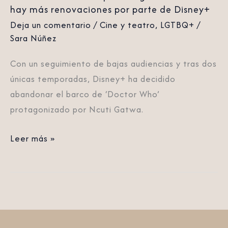
no
hay más renovaciones por parte de Disney+
hay
Deja un comentario
/
Cine y teatro
,
LGTBQ+
/
más
Sara Núñez
renovaciones
Con un seguimiento de bajas audiencias y tras dos
por
únicas temporadas, Disney+ ha decidido
parte
abandonar el barco de ‘Doctor Who’
de
protagonizado por Ncuti Gatwa.
Disney+
Leer más »