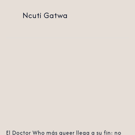
Ncuti Gatwa
El
Doctor
Who
más
queer
llega
a
su
fin:
El Doctor Who más queer llega a su fin: no