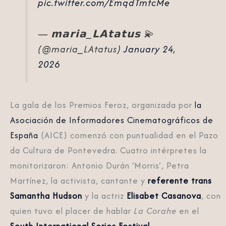
pic.twitter.com/EmqdTmfcMe
— 𝗺𝗮𝗿𝗶𝗮_𝗟𝗔𝘁𝗮𝘁𝘂𝘀 💫
(@maria_LAtatus)
January 24,
2026
La gala de los Premios Feroz, organizada por
la
Asociación de Informadores Cinematográficos de
España
(AICE) comenzó con puntualidad en el Pazo
da Cultura de Pontevedra. Cuatro intérpretes la
monitorizaron: Antonio Durán ‘Morris’, Petra
Martínez, la activista, cantante y
referente trans
Samantha Hudson
y la actriz
Elisabet Casanova
, con
quien tuvo el placer de hablar
La Corahe
en el
South International Series Festival
.