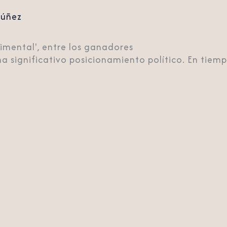
Núñez
timental', entre los ganadores
ignificativo posicionamiento político. En tiempos 