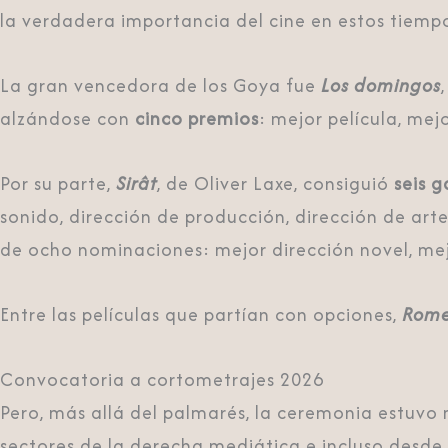
la verdadera importancia del cine en estos tiemp
La gran vencedora de los Goya fue
Los domingos
alzándose con
cinco premios
: mejor película, mej
Por su parte,
Sirât
, de Oliver Laxe, consiguió
seis 
sonido, dirección de producción, dirección de ar
de ocho nominaciones: mejor dirección novel, mejo
Entre las películas que partían con opciones,
Rome
Convocatoria a cortometrajes 2026
Pero, más allá del palmarés, la ceremonia estuvo
sectores de la derecha mediática e incluso desd