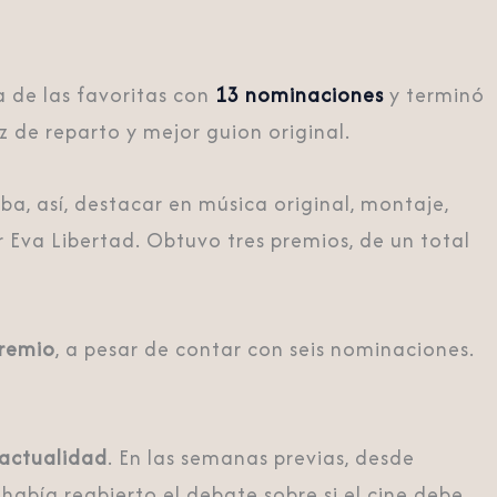
a de las favoritas con
13 nominaciones
y terminó
iz de reparto y mejor guion original.
a, así, destacar en música original, montaje,
or Eva Libertad. Obtuvo tres premios, de un total
premio
, a pesar de contar con seis nominaciones.
 actualidad
. En las semanas previas, desde
e había reabierto el debate sobre si el cine debe