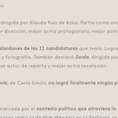
os.
, dirigida por Alauda Ruiz de Azúa. Partía como un
or dirección, mejor actriz protagonista, mejor actr
galardones de las 11 candidaturas
que tenía. Lograb
te y fotografía. También destacó
Sorda
, dirigida p
r actor de reparto y mejor actriz revelación.
ría
, de
Carla Simón
,
no logró finalmente ningún 
 marcada por el
contexto político que atraviesa la
e voces como la de
Wim Wenders
en la
Berlinale
, s