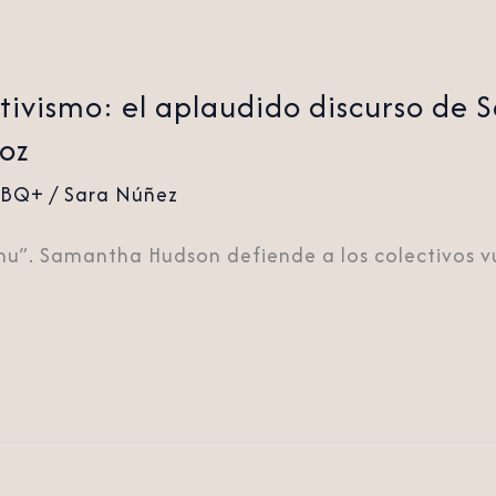
 activismo: el aplaudido discurso d
roz
TBQ+
/
Sara Núñez
u”. Samantha Hudson defiende a los colectivos vu