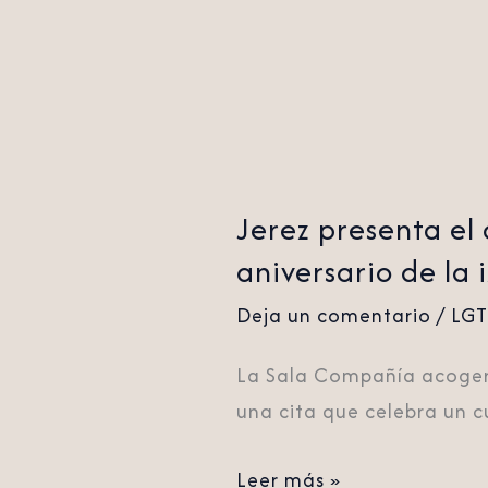
izada
de
la
bandera
Jerez presenta el
aniversario de la
Deja un comentario
/
LG
La Sala Compañía acogerá 
una cita que celebra un cu
Leer más »