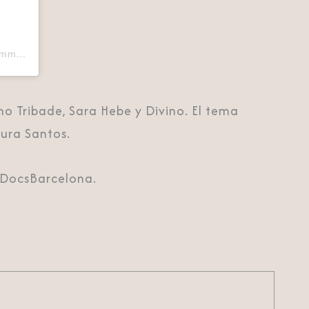
Una publicación compartida de Lorena Ros | Photographer & Filmmaker (@lorenarosofficial)
mo Tribade, Sara Hebe y Divino. El tema
aura Santos.
l DocsBarcelona.