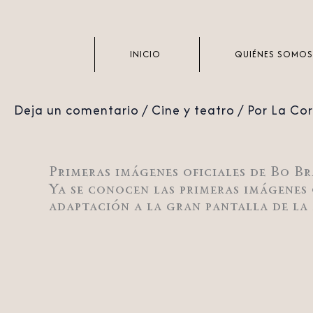
Ir
al
contenido
INICIO
QUIÉNES SOMOS
Deja un comentario
/
Cine y teatro
/ Por
La Co
Primeras imágenes oficiales de Bo 
Ya se conocen las primeras imágenes 
adaptación a la gran pantalla de la 