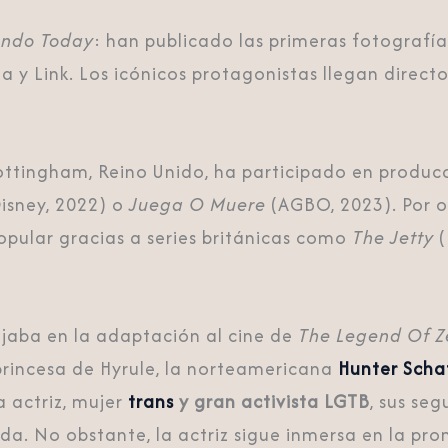
endo Today
: han publicado las primeras fotografí
 y Link. Los icónicos protagonistas llegan directo
Nottingham, Reino Unido, ha participado en produ
isney, 2022) o
Juega O Muere
(AGBO, 2023). Por ot
popular gracias a series británicas como
The Jetty
(
jaba en la adaptación al cine de
The Legend Of Z
 princesa de Hyrule, la norteamericana
Hunter Scha
a actriz, mujer
trans
y gran activista LGTB
, sus se
lda. No obstante, la actriz sigue inmersa en la pr